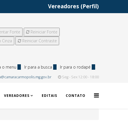
Vereadores (Perfil)
ntar Fonte
Reiniciar Fonte
 Cinza
Reiniciar Contraste
ra o menu
2
Ir para a busca
3
Ir para o rodapé
4
.
a@camaracarmopolis.mg.gov.br
Seg - Sex 12:00 - 18:00
VEREADORES
EDITAIS
CONTATO