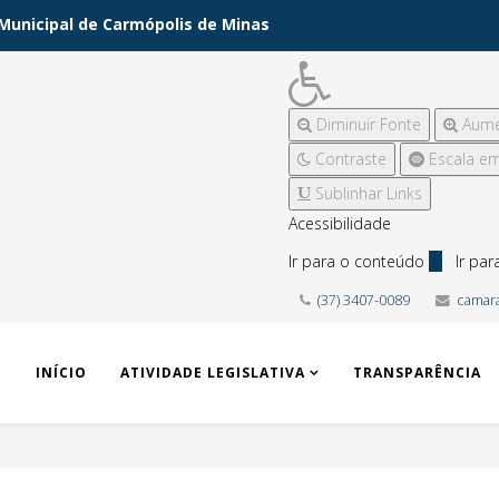
Municipal de Carmópolis de Minas
Diminuir Fonte
Aume
Contraste
Escala em
Sublinhar Links
Acessibilidade
Ir para o conteúdo
1
Ir pa
(37) 3407-0089
camar
INÍCIO
ATIVIDADE LEGISLATIVA
TRANSPARÊNCIA