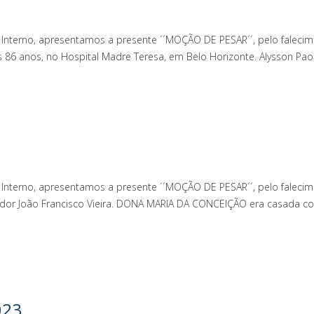
to Interno, apresentamos a presente ´´MOÇÃO DE PESAR´´, pelo fale
 86 anos, no Hospital Madre Teresa, em Belo Horizonte. Alysson Paol
to Interno, apresentamos a presente ´´MOÇÃO DE PESAR´´, pelo fale
ador João Francisco Vieira. DONA MARIA DA CONCEIÇÃO era casada co
023