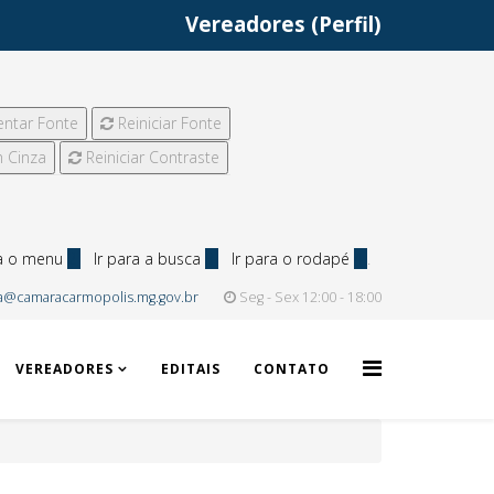
Vereadores (Perfil)
ntar Fonte
Reiniciar Fonte
 Cinza
Reiniciar Contraste
ra o menu
2
Ir para a busca
3
Ir para o rodapé
4
.
a@camaracarmopolis.mg.gov.br
Seg - Sex 12:00 - 18:00
VEREADORES
EDITAIS
CONTATO