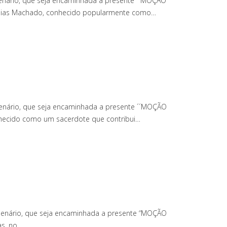
Plenário, que seja encaminhada a presente ´´MOÇÃO
lo Dias Machado, conhecido popularmente como…
 Plenário, que seja encaminhada a presente ´´MOÇÃO
nhecido como um sacerdote que contribui…
 Plenário, que seja encaminhada a presente “MOÇÃO
as, no…