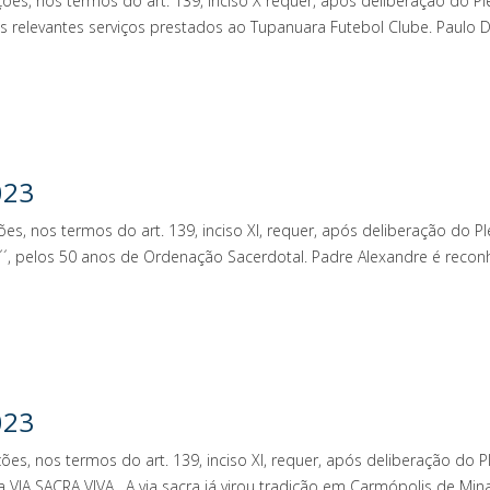
ções, nos termos do art. 139, inciso X requer, após deliberação do 
los relevantes serviços prestados ao Tupanuara Futebol Clube. Pau
023
ões, nos termos do art. 139, inciso XI, requer, após deliberação do
, pelos 50 anos de Ordenação Sacerdotal. Padre Alexandre é reco
2023
ões, nos termos do art. 139, inciso XI, requer, após deliberação do
 VIA SACRA VIVA. A via sacra já virou tradição em Carmópolis de Min