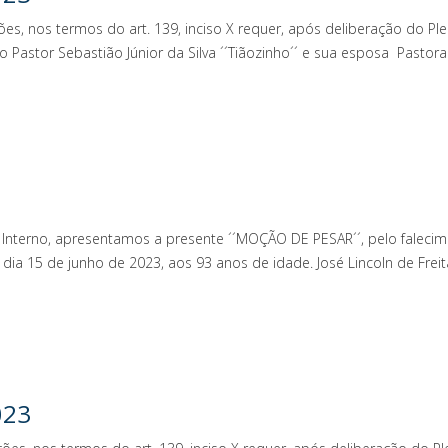
ões, nos termos do art. 139, inciso X requer, após deliberação do 
 Pastor Sebastião Júnior da Silva ´´Tiãozinho´´ e sua esposa Past
 Interno, apresentamos a presente ´´MOÇÃO DE PESAR´´, pelo falecime
dia 15 de junho de 2023, aos 93 anos de idade. José Lincoln de Frei
023