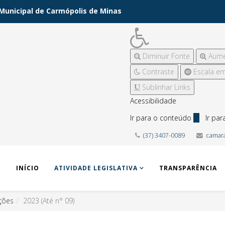
Municipal de Carmópolis de Minas
Diminuir Fonte
Aume
Contraste
Escala em
Sublinhar Links
Acessibilidade
Ir para o conteúdo
1
Ir pa
(37) 3407-0089
camar
INÍCIO
ATIVIDADE LEGISLATIVA
TRANSPARÊNCIA
ções
2023 (Até n° 09)